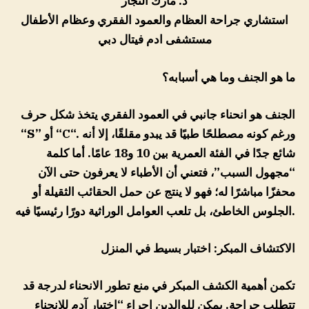
د. مارك النجار
استشاري جراحة العظام والعمود الفقري وعظام الأطفال
مستشفى ادم فيتال دبي
ما هو الجنف وما هي أسبابه؟
الجنف هو انحناء جانبي في العمود الفقري يتخذ شكل حرف
“. ورغم كونه مصطلحًا طبيًا قد يبدو مقلقًا، إلا أنه
C
” أو “
S
“
شائع جدًا في الفئة العمرية بين 10 و18 عامًا. أما كلمة
“مجهول السبب”، فتعني أن الأطباء لا يعرفون حتى الآن
محفزًا مباشرًا له؛ فهو لا ينتج عن حمل الحقائب الثقيلة أو
الجلوس الخاطئ، بل تلعب العوامل الوراثية دورًا رئيسيًا فيه.
الاكتشاف المبكر: اختبار بسيط في المنزل
تكمن أهمية الكشف المبكر في منع تطور الانحناء لدرجة قد
تتطلب جراحة. يمكن للوالدين إجراء “اختبار آدم للانحناء