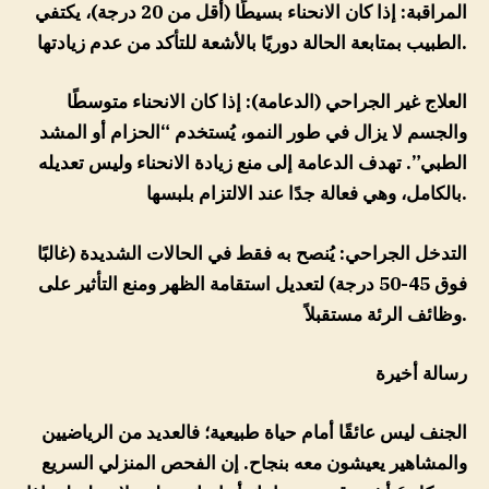
المراقبة: إذا كان الانحناء بسيطًا (أقل من 20 درجة)، يكتفي
الطبيب بمتابعة الحالة دوريًا بالأشعة للتأكد من عدم زيادتها.
العلاج غير الجراحي (الدعامة): إذا كان الانحناء متوسطًا
والجسم لا يزال في طور النمو، يُستخدم “الحزام أو المشد
الطبي”. تهدف الدعامة إلى منع زيادة الانحناء وليس تعديله
بالكامل، وهي فعالة جدًا عند الالتزام بلبسها.
التدخل الجراحي: يُنصح به فقط في الحالات الشديدة (غالبًا
فوق 45-50 درجة) لتعديل استقامة الظهر ومنع التأثير على
وظائف الرئة مستقبلاً.
رسالة أخيرة
الجنف ليس عائقًا أمام حياة طبيعية؛ فالعديد من الرياضيين
والمشاهير يعيشون معه بنجاح. إن الفحص المنزلي السريع