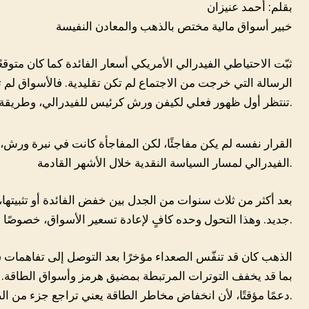
بقلم: أحمد عنيزان
خبير أسواق مالية مختص بالذهب والمعادن النفيسة
الرسالة التي خرجت من الاجتماع لم تكن تقليدية. فالأسواق لم تك
تنتظر أول ظهور فعلي لكيفن ورش كرئيس للفيدرالي، وطريقة تعامله مع المرحلة المقبلة.
القرار نفسه لم يكن مفاجئًا، لكن المفاجأة كانت في نبرة ورش،
الفيدرالي لمسار السياسة النقدية خلال الأشهر القادمة.
بعد أكثر من ثلاث سنوات من الجدل بين خفض الفائدة أو تثبيتها،
جديد. وهذا التحول وحده كافٍ لإعادة تسعير الأسواق، خصوصًا الذهب، الدولار، وعوائد السندات.
الذهب كان قد تنفّس الصعداء مؤخرًا بعد التوصل إلى تفاهمات شبه
بما قد يخفف التوترات المرتبطة بمضيق هرمز وأسواق الطاقة. 
دعمًا مؤقتًا، لأن انخفاض مخاطر الطاقة يعني تراجع جزء من الضغوط التضخمية.