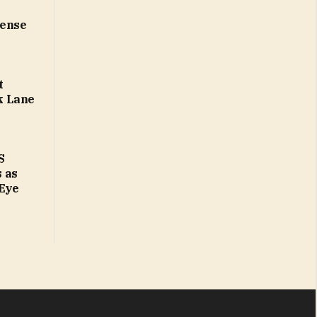
cense
t
k Lane
S
 as
 Eye