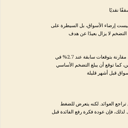
ليست إرضاء الأسواق، بل السيطرة على
التضخم لا يزال بعيدًا عن هدف
فقد رفع الفيدرالي توقعاته للتضخم بنهاية عام 2026 إلى 3.6%، مقارنة بتوقعات سابقة عند 2.7% في
توقع أن يبلغ التضخم الأساسي Core PCE نحو 3.3%. وهذه الأرقام تعني أن التضخم ليس
راجع العوائد. لكنه يتعرض للضغط
. لذلك، فإن عودة فكرة رفع الفائدة قبل