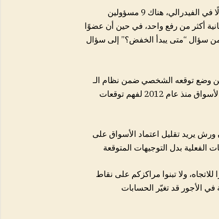
الأرقام داخل توقعات الفيدرالي كانت لافتة؛ فمن بين 19 مسؤولًا في الفيدرالي، هناك 9 مسؤولين
 قبل نهاية عام 2026، بينما يرى 6 منهم إمكانية أكثر من رفع واحد، في حين أن عضوًا
 من سؤال “متى يبدأ الخفض؟” إلى سؤال
وقعه الشخصي ضمن نظام الـ Dot Plot، وفتح
الباب لمراجعة طريقة استخدام هذا النظام الذي اعتمدت عليه الأسواق منذ عام 2012 لفهم توقعات
أن ورش يريد تقليل اعتماد الأسواق على
 للاتجاه، ولا تبنوا مراكزكم على نقاط