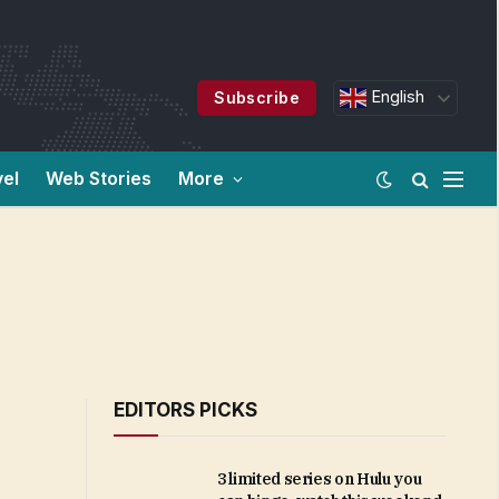
English
Subscribe
vel
Web Stories
More
EDITORS PICKS
3 limited series on Hulu you